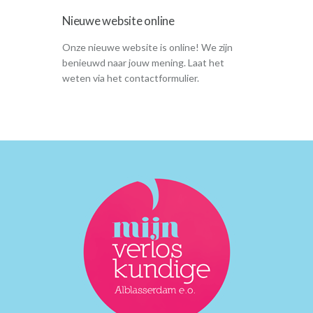
Weeën
Baringshoudingen
Nieuwe website online
Geboorteplan
Onze nieuwe website is online! We zijn
Pijnbestrijding
benieuwd naar jouw mening. Laat het
Waar bevallen?
weten via het contactformulier.
Benodigdheden bevalling
Vroeggeboorte
Kraamtijd
Herstellen
Tips
Kraamzorg
Hielprik
Voeding voor de baby
Wennen aan de baby
Baby en huisdieren
Cursus kinder EHBO
Vaders
Miskraam
Over ons
Over ons
Waarom een kleine praktijk?