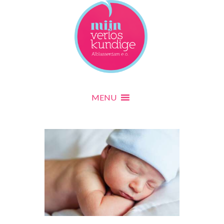
MENU
MENU
Home
Informatie
Zwanger
De verloskundige
Zorgpad
Zwangerschapscontroles
Bloedonderzoek
Prenatale screening
MENU
Wat te regelen
Zwangerschapsklachten
Sporten
Seksuele gemeenschap
Voeding
Cursussen
Van maand tot maand
Tarieven
Echo's
Bevallen
Wanneer bellen?