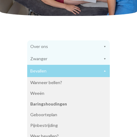
Weeën
Baringshoudingen
Geboorteplan
Pijnbestrijding
Waar bevallen?
Benodigdheden bevalling
Vroeggeboorte
Over ons
Kraamtijd
Herstellen
Zwanger
Tips
Kraamzorg
Bevallen
Hielprik
Voeding voor de baby
Wanneer bellen?
Wennen aan de baby
Weeën
Baby en huisdieren
Cursus kinder EHBO
Baringshoudingen
Vaders
Geboorteplan
Miskraam
Over ons
Pijnbestrijding
Over ons
Waarom een kleine praktijk?
Waar bevallen?