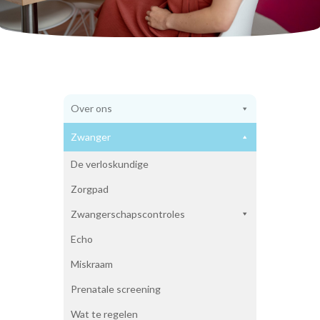
Weeën
Baringshoudingen
Geboorteplan
Pijnbestrijding
Waar bevallen?
Benodigdheden bevalling
Vroeggeboorte
Over ons
Kraamtijd
Herstellen
Zwanger
Tips
Kraamzorg
De verloskundige
Hielprik
Zorgpad
Voeding voor de baby
Wennen aan de baby
Zwangerschapscontroles
Baby en huisdieren
Cursus kinder EHBO
Echo
Vaders
Miskraam
Miskraam
Over ons
Prenatale screening
Over ons
Wat te regelen
Waarom een kleine praktijk?