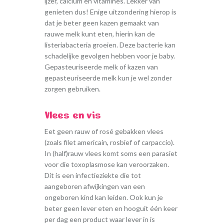
ijzer, calcium en vitamines. Lekker van
genieten dus! Enige uitzondering hierop is
dat je beter geen kazen gemaakt van
rauwe melk kunt eten, hierin kan de
listeriabacteria groeien. Deze bacterie kan
schadelijke gevolgen hebben voor je baby.
Gepasteuriseerde melk of kazen van
gepasteuriseerde melk kun je wel zonder
zorgen gebruiken.
Vlees en vis
Eet geen rauw of rosé gebakken vlees
(zoals filet americain, rosbief of carpaccio).
In (half)rauw vlees komt soms een parasiet
voor die toxoplasmose kan veroorzaken.
Dit is een infectieziekte die tot
aangeboren afwijkingen van een
ongeboren kind kan leiden. Ook kun je
beter geen lever eten en hooguit één keer
per dag een product waar lever in is