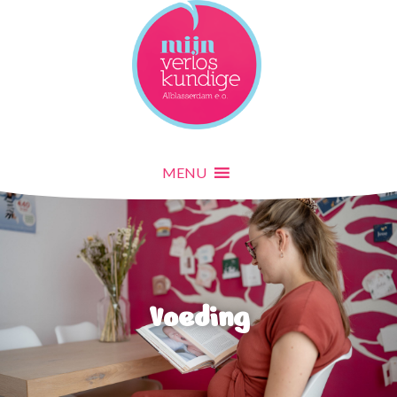
MENU
MENU
Home
Informatie
Zwanger
De verloskundige
Zorgpad
Zwangerschapscontroles
Bloedonderzoek
Prenatale screening
MENU
Wat te regelen
Zwangerschapsklachten
Sporten
Seksuele gemeenschap
Voeding
Cursussen
Van maand tot maand
Voeding
Tarieven
Echo's
Bevallen
Wanneer bellen?