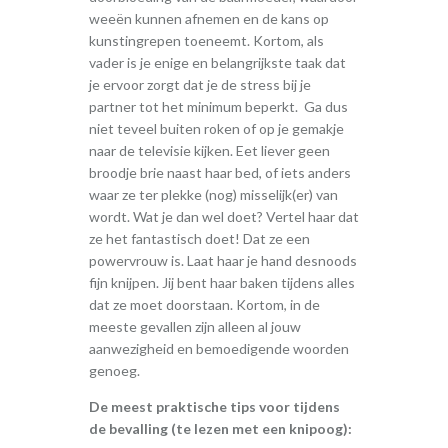
weeën kunnen afnemen en de kans op
kunstingrepen toeneemt. Kortom, als
vader is je enige en belangrijkste taak dat
je ervoor zorgt dat je de stress bij je
partner tot het minimum beperkt. Ga dus
niet teveel buiten roken of op je gemakje
naar de televisie kijken. Eet liever geen
broodje brie naast haar bed, of iets anders
waar ze ter plekke (nog) misselijk(er) van
wordt. Wat je dan wel doet? Vertel haar dat
ze het fantastisch doet! Dat ze een
powervrouw is. Laat haar je hand desnoods
fijn knijpen. Jij bent haar baken tijdens alles
dat ze moet doorstaan. Kortom, in de
meeste gevallen zijn alleen al jouw
aanwezigheid en bemoedigende woorden
genoeg.
De meest praktische tips voor tijdens
de bevalling (te lezen met een knipoog):