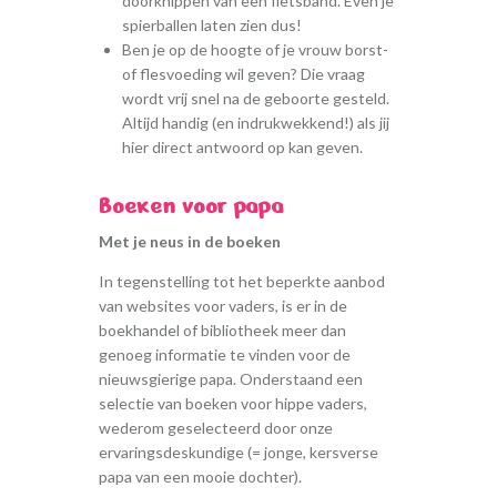
doorknippen van een fietsband. Even je
spierballen laten zien dus!
Ben je op de hoogte of je vrouw borst-
of flesvoeding wil geven? Die vraag
wordt vrij snel na de geboorte gesteld.
Altijd handig (en indrukwekkend!) als jij
hier direct antwoord op kan geven.
Boeken voor papa
Met je neus in de boeken
In tegenstelling tot het beperkte aanbod
van websites voor vaders, is er in de
boekhandel of bibliotheek meer dan
genoeg informatie te vinden voor de
nieuwsgierige papa. Onderstaand een
selectie van boeken voor hippe vaders,
wederom geselecteerd door onze
ervaringsdeskundige (= jonge, kersverse
papa van een mooie dochter).