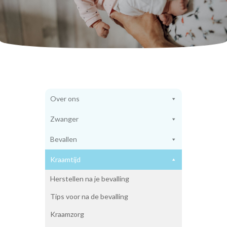
Weeën
Baringshoudingen
Geboorteplan
Pijnbestrijding
Waar bevallen?
Benodigdheden bevalling
Vroeggeboorte
Kraamtijd
Herstellen
Over ons
Tips
Kraamzorg
Zwanger
Hielprik
Voeding voor de baby
Bevallen
Wennen aan de baby
Baby en huisdieren
Kraamtijd
Cursus kinder EHBO
Herstellen na je bevalling
Vaders
Miskraam
Tips voor na de bevalling
Over ons
Over ons
Kraamzorg
Waarom een kleine praktijk?