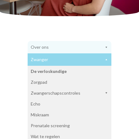
Weeën
Baringshoudingen
Geboorteplan
Pijnbestrijding
Waar bevallen?
Benodigdheden bevalling
Vroeggeboorte
Over ons
Kraamtijd
Herstellen
Zwanger
Tips
Kraamzorg
De verloskundige
Hielprik
Zorgpad
Voeding voor de baby
Wennen aan de baby
Zwangerschapscontroles
Baby en huisdieren
Cursus kinder EHBO
Echo
Vaders
Miskraam
Miskraam
Over ons
Prenatale screening
Over ons
Wat te regelen
Waarom een kleine praktijk?