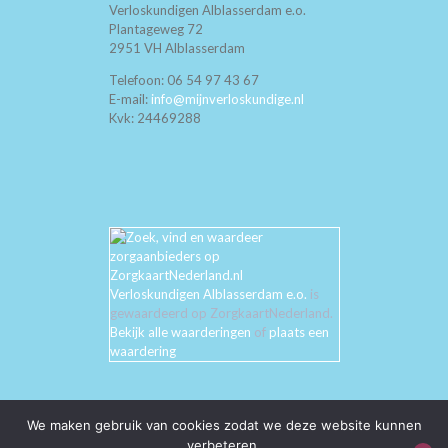
Verloskundigen Alblasserdam e.o.
Plantageweg 72
2951 VH Alblasserdam
Telefoon: 06 54 97 43 67
E-mail:
info@mijnverloskundige.nl
Kvk: 24469288
Verloskundigen Alblasserdam e.o.
is
gewaardeerd op ZorgkaartNederland.
Bekijk alle waarderingen
of
plaats een
waardering
We maken gebruik van cookies zodat we deze website kunnen
verbeteren.