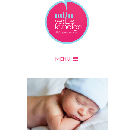
MENU
MENU
Home
Informatie
Zwanger
De verloskundige
Zorgpad
Zwangerschapscontroles
Bloedonderzoek
Prenatale screening
MENU
Wat te regelen
Zwangerschapsklachten
Sporten
Seksuele gemeenschap
Voeding
Cursussen
Van maand tot maand
Tarieven
Echo's
Bevallen
Wanneer bellen?