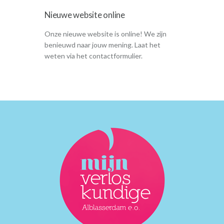
Weeën
Baringshoudingen
Nieuwe website online
Geboorteplan
Onze nieuwe website is online! We zijn
Pijnbestrijding
benieuwd naar jouw mening. Laat het
Waar bevallen?
weten via het contactformulier.
Benodigdheden bevalling
Vroeggeboorte
Kraamtijd
Herstellen
Tips
Kraamzorg
Hielprik
Voeding voor de baby
Wennen aan de baby
Baby en huisdieren
Cursus kinder EHBO
Vaders
Miskraam
Over ons
Over ons
Waarom een kleine praktijk?